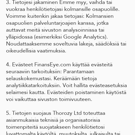
3. Tietojesi jakaminen Emme myy, vaihda tai
vuokraa henkilötietojasi kolmansille osapuolille.
Voimme kuitenkin jakaa tietojasi: Kolmansien
osapuolien palveluntarjoajien kanssa, jotka
auttavat meitä sivuston analysoinnissa tai
ylläpidossa (esimerkiksi Google Analytics).
Noudattaaksemme soveltuvia lakeja, säädöksiä tai
oikeudellisia vaatimuksia.
4. Evästeet FinansEye.com käyttää evästeitä
seuraaviin tarkoituksiin: Parantamaan
selauskokemustasi. Keräämään tietoja
analytiikkatarkoituksiin. Voit hallita evästeasetuksia
selaimesi kautta. Evästeiden poistaminen käytöstä
voi vaikuttaa sivuston toimivuuteen.
5. Tietojen suojaus Thorozy Ltd toteuttaa
asianmukaisia teknisiä ja organisatorisia
toimenpiteitä suojatakseen henkilötietosi
luvattomalta käytöltä, muutoksilta, julkaisulta tai