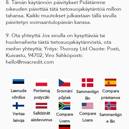
8. Tämän käytännön päivitykset Pidätämme
oikeuden päivittää tätä tietosuojakäytäntöä milloin
tahansa. Kaikki muutokset julkaistaan tällä sivulla
päivitetyn voimaantulopäivän kanssa.
9. Ota yhteyttä Jos sinulla on kysyttävää tai
huolenaiheita tästä tietosuojakäytännöstä, ota
meihin yhteyttä: Yritys: Thorozy Ltd Osoite: Posti,
Kuivastu, 94702, Viro Sähköposti:
hello@miacredit.com
Laenude
Porównaj
Srovnání
Compara
Sammenlign
võrdlus
pożyczki
půjček
préstamos
lån
Salīdzināt
Compare
Vertaa
Compare
Sammenlign
aizdevumus
Loans
lainoja
Loans
e lån