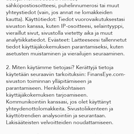
sähköpostiosoitteesi, puhelinnumerosi tai muut
yhteystiedot (vain, jos annat ne lomakkeiden
kautta). Käyttötiedot: Tiedot vuorovaikutuksestasi
sivuston kanssa, kuten IP-osoitteesi, selaintyyppi,
vieraillut sivut, sivustolla vietetty aika ja muut
analytiikkatiedot. Evästeet: Laitteeseesi tallennetut
tiedot käyttäjäkokemuksen parantamiseksi, kuten
asetusten muistaminen ja vierailujen seuraaminen.
2. Miten käytämme tietojasi? Kerättyjä tietoja
käytetään seuraaviin tarkoituksiin: FinansEye.com-
sivuston toiminnan ylläpitämiseen ja
parantamiseen. Henkilökohtaisen
käyttäjäkokemuksen tarjoamiseen.
Kommunikointiin kanssasi, jos olet käyttänyt
yhteydenottolomakkeita. Sivustoliikenteen ja
käyttötrendien analysointiin ja seurantaan.
Lakisääteisten velvoitteiden noudattamiseen.