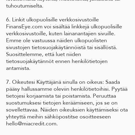
tuhoutumiselta.
6. Linkit ulkopuolisille verkkosivustoille
FinansEye.com voi sisältää linkkejä ulkopuolisille
verkkosivustoille, kuten lainanantajien sivuille.
Emme ole vastuussa näiden ulkopuolisten
sivustojen tietosuojakäytännöistä tai sisällöstä.
Suosittelemme, että luet niiden
tietosuojakäytännöt ennen henkilötietojen
antamista.
7. Oikeutesi Käyttäjänä sinulla on oikeus: Saada
pääsy hallussamme oleviin henkilötietoihisi. Pyytää
tietojesi korjaamista tai poistamista. Peruuttaa
suostumuksesi tietojen keräämiseen, jos se on
sovellettavaa. Näiden oikeuksien käyttämiseksi ota
yhteyttä meihin sähköpostitse osoitteeseen
hello@miacredit.com.