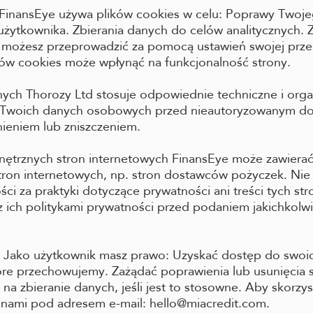
s FinansEye używa plików cookies w celu: Poprawy Twoj
żytkownika. Zbierania danych do celów analitycznych. 
s możesz przeprowadzić za pomocą ustawień swojej przeg
ków cookies może wpłynąć na funkcjonalność strony.
ych Thorozy Ltd stosuje odpowiednie techniczne i orga
y Twoich danych osobowych przed nieautoryzowanym d
ieniem lub zniszczeniem.
nętrznych stron internetowych FinansEye może zawierać 
tron internetowych, np. stron dostawców pożyczek. Ni
ci za praktyki dotyczące prywatności ani treści tych st
z ich politykami prywatności przed podaniem jakichkolw
 Jako użytkownik masz prawo: Uzyskać dostęp do swoi
re przechowujemy. Zażądać poprawienia lub usunięcia 
a zbieranie danych, jeśli jest to stosowne. Aby skorzys
z nami pod adresem e-mail: hello@miacredit.com.