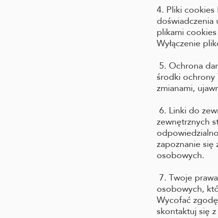
4. Pliki cookie
doświadczenia u
plikami cookie
Wyłączenie pli
5. Ochrona dan
środki ochron
zmianami, ujawn
6. Linki do zew
zewnętrznych s
odpowiedzialnoś
zapoznanie się 
osobowych.
7. Twoje prawa
osobowych, któ
Wycofać zgodę n
skontaktuj się 