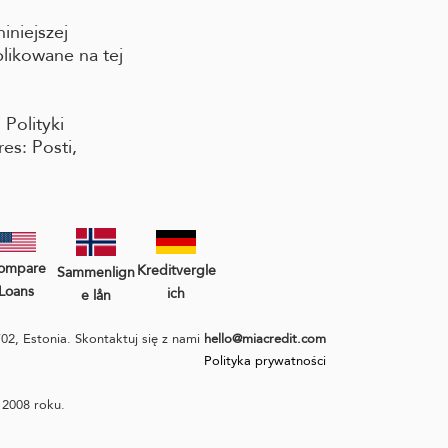
iniejszej
likowane na tej
 Polityki
es: Posti,
ompare
Kreditvergle
Sammenlign
Loans
ich
e lån
02, Estonia. Skontaktuj się z nami
hello@miacredit.com
Polityka prywatności
2008 roku.