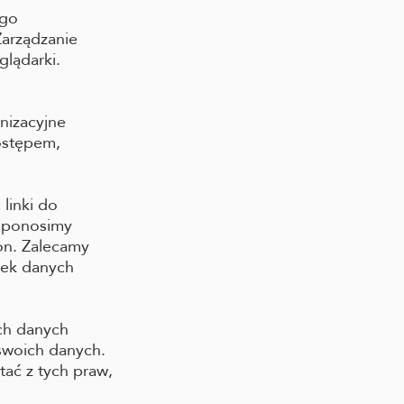
ego
Zarządzanie
lądarki.
nizacyjne
ostępem,
linki do
e ponosimy
ron. Zalecamy
iek danych
ch danych
swoich danych.
tać z tych praw,