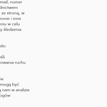
-mail, numer
ednictwem
 ze stroną, w
onie i inne
niu w celu
y śledzenia
 do:
śli
orowania ruchu
ie
 mogą być
 nam w analizie
ymogów