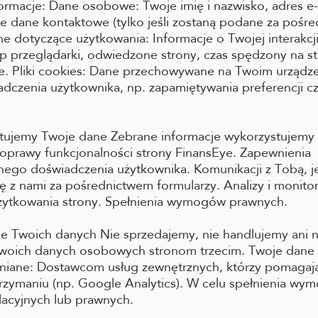
ormacje: Dane osobowe: Twoje imię i nazwisko, adres e
ne dane kontaktowe (tylko jeśli zostaną podane za pośr
ne dotyczące użytkowania: Informacje o Twojej interakcji
yp przeglądarki, odwiedzone strony, czas spędzony na str
ne. Pliki cookies: Dane przechowywane na Twoim urządze
czenia użytkownika, np. zapamiętywania preferencji cz
stujemy Twoje dane Zebrane informacje wykorzystujemy
poprawy funkcjonalności strony FinansEye. Zapewnienia
ego doświadczenia użytkownika. Komunikacji z Tobą, je
ię z nami za pośrednictwem formularzy. Analizy i monit
żytkowania strony. Spełnienia wymogów prawnych.
ie Twoich danych Nie sprzedajemy, nie handlujemy ani n
woich danych osobowych stronom trzecim. Twoje dane
niane: Dostawcom usług zewnętrznych, którzy pomagają
utrzymaniu (np. Google Analytics). W celu spełnienia w
lacyjnych lub prawnych.