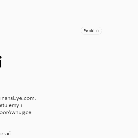
Polski
i
 FinansEye.com.
stujemy i
 porównującej
ierać