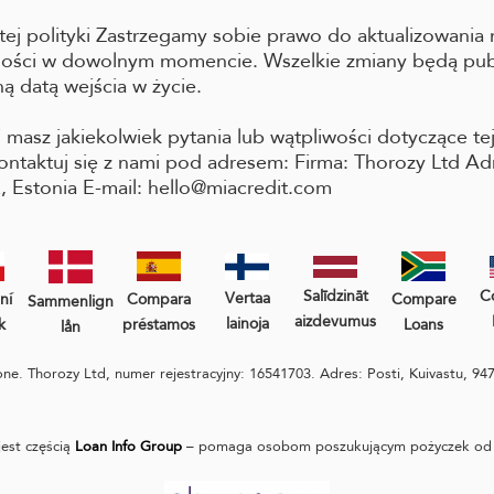
 tej polityki Zastrzegamy sobie prawo do aktualizowania n
tności w dowolnym momencie. Wszelkie zmiany będą pub
ną datą wejścia w życie.
i masz jakiekolwiek pytania lub wątpliwości dotyczące tej
ontaktuj się z nami pod adresem: Firma: Thorozy Ltd Adr
, Estonia E-mail: hello@miacredit.com
Salīdzināt
C
Vertaa
ní
Compara
Compare
Sammenlign
aizdevumus
lainoja
k
préstamos
Loans
lån
e. Thorozy Ltd, numer rejestracyjny: 16541703. Adres: Posti, Kuivastu, 947
jest częścią
Loan Info Group
– pomaga osobom poszukującym pożyczek od 