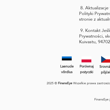
8. Aktualizacje
Polityki Prywa
stronie z aktual
9. Kontakt Jeśl
Prywatności, sk
Kuivastu, 94702
Laenude
Porównaj
Srovná
võrdlus
pożyczki
půjče
2025 ©
FinansEye
Wszelkie prawa zastrzeżon
FinansEye 