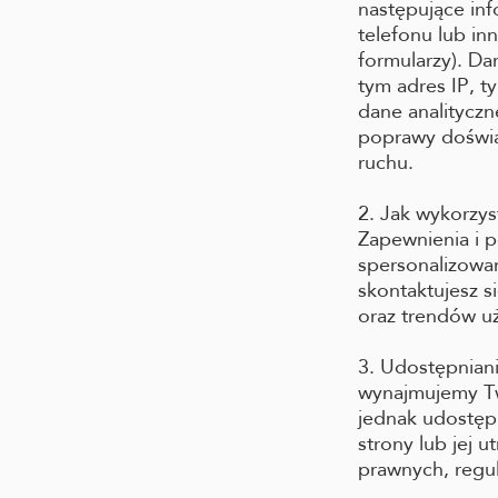
następujące inf
telefonu lub in
formularzy). Da
tym adres IP, t
dane analitycz
poprawy doświad
ruchu.
2. Jak wykorzy
Zapewnienia i 
spersonalizowan
skontaktujesz s
oraz trendów u
3. Udostępnian
wynajmujemy T
jednak udostęp
strony lub jej 
prawnych, regu