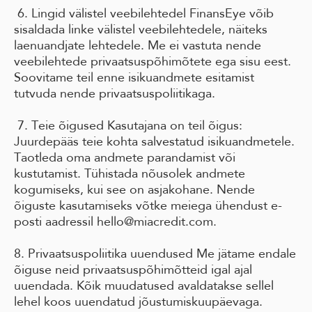
6. Lingid välistel veebilehtedel FinansEye võib
sisaldada linke välistel veebilehtedele, näiteks
laenuandjate lehtedele. Me ei vastuta nende
veebilehtede privaatsuspõhimõtete ega sisu eest.
Soovitame teil enne isikuandmete esitamist
tutvuda nende privaatsuspoliitikaga.
7. Teie õigused Kasutajana on teil õigus:
Juurdepääs teie kohta salvestatud isikuandmetele.
Taotleda oma andmete parandamist või
kustutamist. Tühistada nõusolek andmete
kogumiseks, kui see on asjakohane. Nende
õiguste kasutamiseks võtke meiega ühendust e-
posti aadressil hello@miacredit.com.
8. Privaatsuspoliitika uuendused Me jätame endale
õiguse neid privaatsuspõhimõtteid igal ajal
uuendada. Kõik muudatused avaldatakse sellel
lehel koos uuendatud jõustumiskuupäevaga.