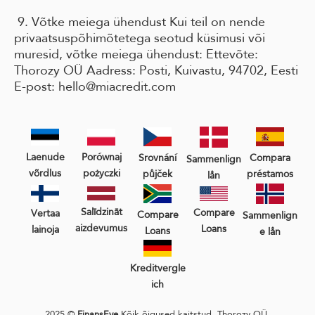
9. Võtke meiega ühendust Kui teil on nende
privaatsuspõhimõtetega seotud küsimusi või
muresid, võtke meiega ühendust: Ettevõte:
Thorozy OÜ Aadress: Posti, Kuivastu, 94702, Eesti
E-post: hello@miacredit.com
Laenude
Porównaj
Srovnání
Compara
Sammenlign
võrdlus
pożyczki
půjček
préstamos
lån
Salīdzināt
Compare
Vertaa
Compare
Sammenlign
aizdevumus
Loans
lainoja
Loans
e lån
Kreditvergle
ich
2025 ©
FinansEye
Kõik õigused kaitstud. Thorozy OÜ,