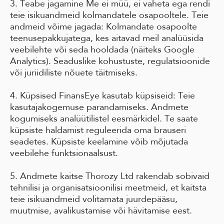
3. Teabe jagamine Me ei müü, ei vaheta ega rendi
teie isikuandmeid kolmandatele osapooltele. Teie
andmeid võime jagada: Kolmandate osapoolte
teenusepakkujatega, kes aitavad meil analüüsida
veebilehte või seda hooldada (näiteks Google
Analytics). Seaduslike kohustuste, regulatsioonide
või juriidiliste nõuete täitmiseks.
4. Küpsised FinansEye kasutab küpsiseid: Teie
kasutajakogemuse parandamiseks. Andmete
kogumiseks analüütilistel eesmärkidel. Te saate
küpsiste haldamist reguleerida oma brauseri
seadetes. Küpsiste keelamine võib mõjutada
veebilehe funktsionaalsust.
5. Andmete kaitse Thorozy Ltd rakendab sobivaid
tehnilisi ja organisatsioonilisi meetmeid, et kaitsta
teie isikuandmeid volitamata juurdepääsu,
muutmise, avalikustamise või hävitamise eest.