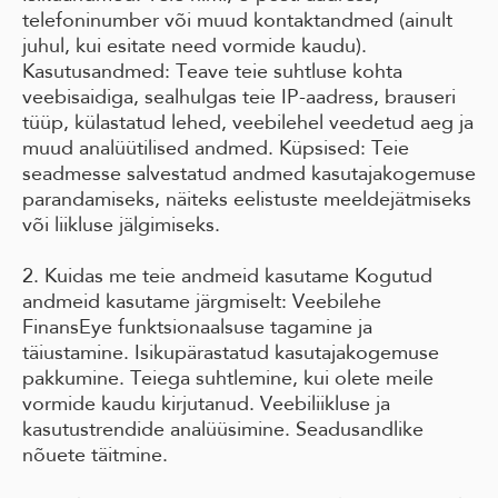
telefoninumber või muud kontaktandmed (ainult
juhul, kui esitate need vormide kaudu).
Kasutusandmed: Teave teie suhtluse kohta
veebisaidiga, sealhulgas teie IP-aadress, brauseri
tüüp, külastatud lehed, veebilehel veedetud aeg ja
muud analüütilised andmed. Küpsised: Teie
seadmesse salvestatud andmed kasutajakogemuse
parandamiseks, näiteks eelistuste meeldejätmiseks
või liikluse jälgimiseks.
2. Kuidas me teie andmeid kasutame Kogutud
andmeid kasutame järgmiselt: Veebilehe
FinansEye funktsionaalsuse tagamine ja
täiustamine. Isikupärastatud kasutajakogemuse
pakkumine. Teiega suhtlemine, kui olete meile
vormide kaudu kirjutanud. Veebiliikluse ja
kasutustrendide analüüsimine. Seadusandlike
nõuete täitmine.