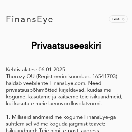
FinansEye
Eesti
Privaatsuseeskiri
Kehtiv alates: 06.01.2025
Thorozy OÜ (Registreerimisnumber: 16541703)
haldab veebilehte FinansEye.com. Need
privaatsuspõhimõtted kirjeldavad, kuidas me
kogume, kasutame ja kaitseme teie isikuandmeid,
kui kasutate meie laenuvõrdlusplatvormi.
1. Milliseid andmeid me kogume FinansEye-ga
suhtlemisel võime koguda järgmist teavet:
Isikuandmed: Teie nimi, e-posti aadress,